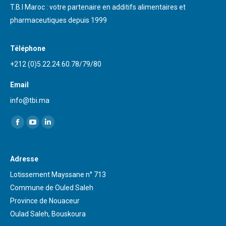
T.B.I Maroc : votre partenaire en additifs alimentaires et
pharmaceutiques depuis 1999
Téléphone
+212 (0)5.22.24.60.78/79/80
Email
info@tbi.ma
Trouvez nous sur :
Facebook
YouTube
LinkedIn
page
page
page
opens
opens
opens
Adresse
in
in
in
Lotissement Mayssane n° 713
new
new
new
Commune de Ouled Saleh
window
window
window
Province de Nouaceur
Oulad Saleh, Bouskoura